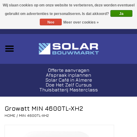
Acties!
Ja
Nee
Meer over cookies »
0 Artikelen - €0,00
Zonnepanelen
Plug-In Sets
Omvormers
Offerte aanvragen
Afspraak inplannen
Thuisbatterijen
Solar Café in Almere
Doe Het Zelf Cursus
Thuisbatterij Masterclass
Montagemateriaal
Growatt MIN 4600TL-XH2
Kabels en Stekkers
HOME
/
MIN 4600TL-XH2
Laadpalen