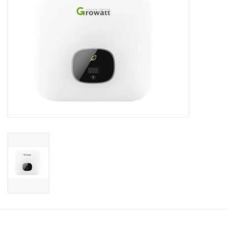
Installatie
Gereedschap
Extra's
Tips van de Expert
0% BTW tarief
Servicecontract