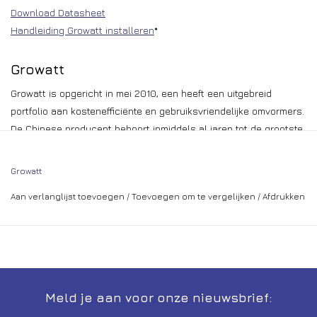
Download Datasheet
Handleiding Growatt installeren
*
Growatt
Growatt is opgericht in mei 2010, een heeft een uitgebreid
portfolio aan kostenefficiënte en gebruiksvriendelijke omvormers.
De Chinese producent behoort inmiddels al jaren tot de grootste
producenten van PV-omvormers en heeft wereldwijd al meer dan
5 GW aan omvormers geleverd.
Growatt
Hoge efficiëntie van de omvormers
Aan verlanglijst toevoegen
/
Toevoegen om te vergelijken
/
Afdrukken
Geen ventilator, dus geluidloos en lange levensduur
Hoge servicegraad en ondersteuning
Eigen ontwikkelde en stabiel monitoring systeem
Scherpe prijsstelling
Als eerste Chinese producent volledig gecertificeerd
Meest verkochte Chinese omvormer wereldwijd
Meld je aan voor onze nieuwsbrief:
*Let op! Deze handleiding werkt alleen voor de Shine Phone app.