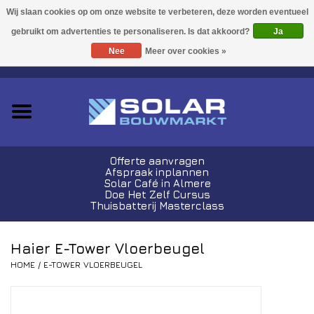
Acties!
Ja
Nee
Meer over cookies »
0 Artikelen - €0,00
Zonnepanelen
Plug-In Sets
Omvormers
Offerte aanvragen
Afspraak inplannen
Thuisbatterijen
Solar Café in Almere
Doe Het Zelf Cursus
Thuisbatterij Masterclass
Montagemateriaal
Haier E-Tower Vloerbeugel
Kabels en Stekkers
HOME
/
E-TOWER VLOERBEUGEL
Laadpalen