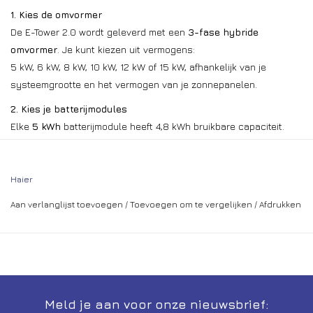
1. Kies de omvormer
De E-Tower 2.0 wordt geleverd met een
3-fase hybride
omvormer
. Je kunt kiezen uit vermogens:
5 kW, 6 kW, 8 kW, 10 kW, 12 kW of 15 kW, afhankelijk van je
systeemgrootte en het vermogen van je zonnepanelen.
2. Kies je batterijmodules
Elke
5 kWh
batterijmodule heeft 4,8 kWh bruikbare capaciteit.
– Minimaal 1 module, maximaal 6 modules per omvormer.
– Totale capaciteit dus van 5 kWh tot 30 kWh mogelijk met één
omvormer.
Haier
Advies: bij meer dan 3 batterijmodules kun je deze beter in
twee
Aan verlanglijst toevoegen
/
Toevoegen om te vergelijken
/
Afdrukken
stapels
verdelen vanwege de hoogte. Hiervoor gebruik je een
extra vloerstand of muurbeugel, een topcover en een batterij
extension harnas kit (zie accessoires).
3. Essentiële meter / SmartMeter
Het systeem werkt alleen in combinatie met een
SmartMeter
.
Meld je aan voor onze nieuwsbrief: