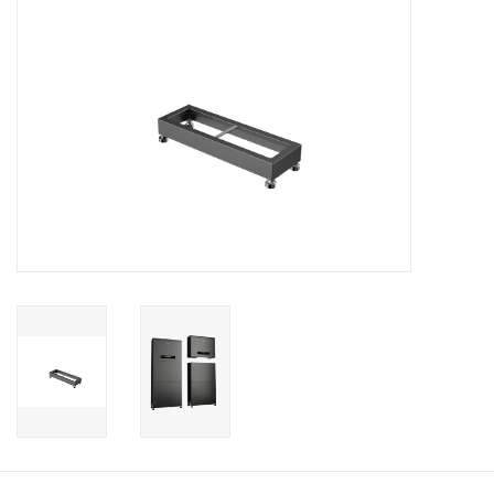
Installatie
Gereedschap
Extra's
Tips van de Expert
0% BTW tarief
Servicecontract