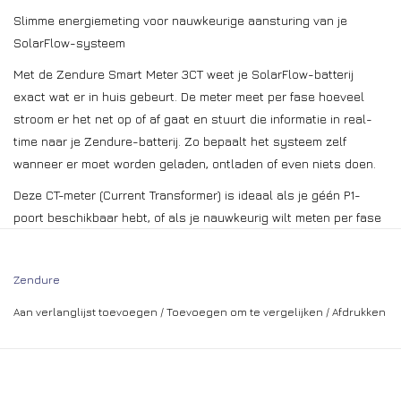
Slimme energiemeting voor nauwkeurige aansturing van je
SolarFlow-systeem
Met de Zendure Smart Meter 3CT weet je SolarFlow-batterij
exact wat er in huis gebeurt. De meter meet per fase hoeveel
stroom er het net op of af gaat en stuurt die informatie in real-
time naar je Zendure-batterij. Zo bepaalt het systeem zelf
wanneer er moet worden geladen, ontladen of even niets doen.
Deze CT-meter (Current Transformer) is ideaal als je géén P1-
poort beschikbaar hebt, of als je nauwkeurig wilt meten per fase
bij een 3-fase-aansluiting.
De P1-meter (die we als apart product aanbieden) leest
Zendure
daarentegen de gegevens uit je digitale slimme meter via de P1-
Aan verlanglijst toevoegen
/
Toevoegen om te vergelijken
/
Afdrukken
poort. Dat is vaak eenvoudiger, maar meet alleen het totaal per
aansluiting en niet per fase. De CT-meter is dus nauwkeuriger en
veelzijdiger, terwijl de P1-meter juist eenvoudiger te installeren is.