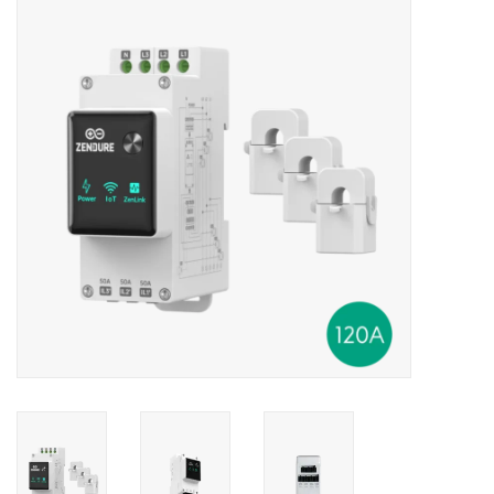
Installatie
Gereedschap
Extra's
Tips van de Expert
0% BTW tarief
Servicecontract