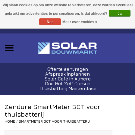
Acties!
Ja
Nee
Meer over cookies »
0 Artikelen - €0,00
Zonnepanelen
Plug-In Sets
Omvormers
Offerte aanvragen
Afspraak inplannen
Thuisbatterijen
Solar Café in Almere
Doe Het Zelf Cursus
Thuisbatterij Masterclass
Montagemateriaal
Zendure SmartMeter 3CT voor
Kabels en Stekkers
thuisbatterij
HOME
/
SMARTMETER 3CT VOOR THUISBATTERIJ
Laadpalen