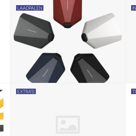
LAADPALEN
I
EXTRA'S
T