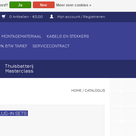
Ja
Nee
Meer over cookies »
0 Artikelen - €0,00
Mijn account / Registreren
MONTAGEMATERIAAL
KABELS EN STEKKERS
0% BTW TARIEF
SERVICECONTRACT
Thuisbatterij
Masterclass
HOME
/
CATALOGUS
LUG-IN SETS