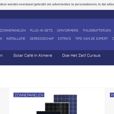
ZONNEPANELEN
PLUG-IN SETS
OMVORMERS
THUISBATTERIJEN
N
INSTALLATIE
GEREEDSCHAP
EXTRA'S
TIPS VAN DE EXPERT
en
Solar Café in Almere
Doe Het Zelf Cursus
ZONNEPANELEN
P