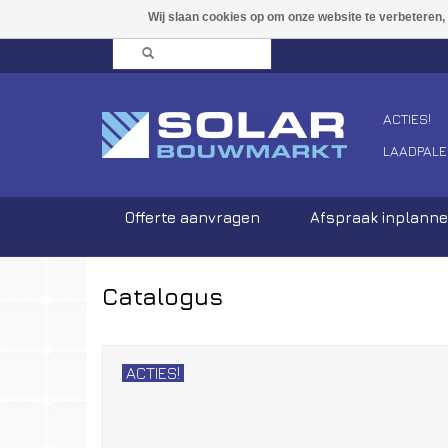
ACTIES!
LAADPALE
Offerte aanvragen
Afspraak inplann
Catalogus
ACTIES!