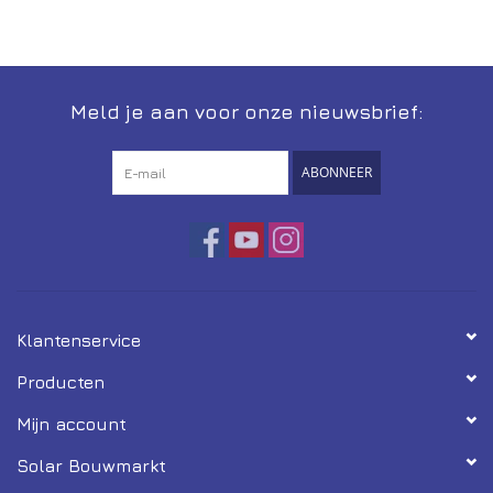
Installatie
Gereedschap
Meld je aan voor onze nieuwsbrief:
Extra's
ABONNEER
Tips van de Expert
0% BTW tarief
Servicecontract
Klantenservice
Producten
Mijn account
Solar Bouwmarkt