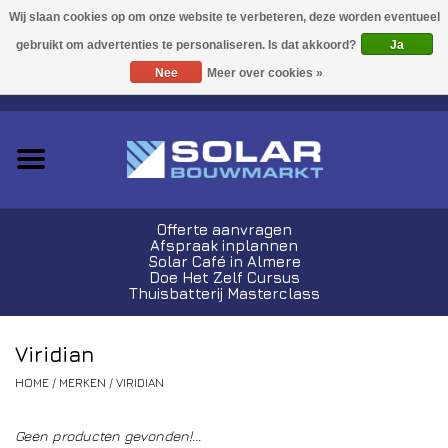
Acties!
Ja
Nee
Meer over cookies »
0 Artikelen - €0,00
Zonnepanelen
Plug-In Sets
Omvormers
Offerte aanvragen
Afspraak inplannen
Thuisbatterijen
Solar Café in Almere
Doe Het Zelf Cursus
Thuisbatterij Masterclass
Montagemateriaal
Viridian
Kabels en Stekkers
HOME
/
MERKEN
/
VIRIDIAN
Laadpalen
Geen producten gevonden!...