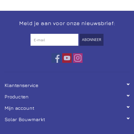
Installatie
Meld je aan voor onze nieuwsbrief:
Gereedschap
ABONNEER
Extra's
Tips van de Expert
0% BTW tarief
Klantenservice
Servicecontract
Producten
Mijn account
Solar Bouwmarkt