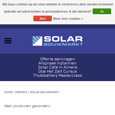
Acties!
Ja
Nee
Meer over cookies »
0 Artikelen - €0,00
Zonnepanelen
Plug-In Sets
Omvormers
Offerte aanvragen
Afspraak inplannen
Thuisbatterijen
Solar Café in Almere
Doe Het Zelf Cursus
Thuisbatterij Masterclass
Montagemateriaal
HOME
/
MERKEN
/
SOLAR BOUWMARKT
Kabels en Stekkers
Geen producten gevonden!...
Laadpalen