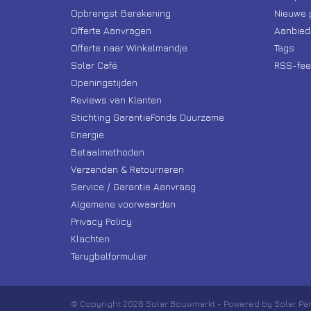
Opbrengst Berekening
Nieuwe 
Offerte Aanvragen
Aanbied
Offerte naar Winkelmandje
Tags
Solar Café
RSS-fee
Openingstijden
Reviews van Klanten
Stichting GarantieFonds Duurzame
Energie
Betaalmethoden
Verzenden & Retourneren
Service / Garantie Aanvraag
Algemene voorwaarden
Privacy Policy
Klachten
Terugbelformulier
© Copyright 2026 Solar Bouwmarkt - Powered by Solar Pa