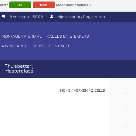
Ja
Nee
Meer over cookies »
0 Artikelen - €0,00
Mijn account / Registreren
MONTAGEMATERIAAL
KABELS EN STEKKERS
0% BTW TARIEF
SERVICECONTRACT
Thuisbatterij
Masterclass
HOME
/
MERKEN
/
Q CELLS