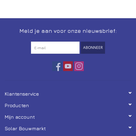
Installatie
Gereedschap
Meld je aan voor onze nieuwsbrief:
Extra's
ABONNEER
Tips van de Expert
0% BTW tarief
Servicecontract
Klantenservice
Producten
Mijn account
Solar Bouwmarkt