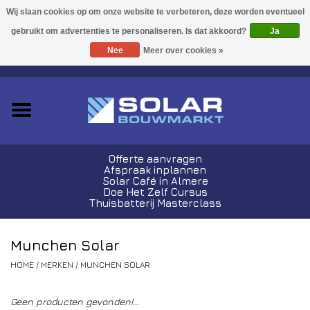
Acties!
Ja
Nee
Meer over cookies »
0 Artikelen - €0,00
Zonnepanelen
Plug-In Sets
Omvormers
Offerte aanvragen
Afspraak inplannen
Thuisbatterijen
Solar Café in Almere
Doe Het Zelf Cursus
Thuisbatterij Masterclass
Montagemateriaal
Munchen Solar
Kabels en Stekkers
HOME
/
MERKEN
/
MUNCHEN SOLAR
Laadpalen
Geen producten gevonden!...