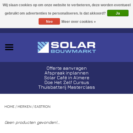
Acties!
Ja
Nee
Meer over cookies »
0 Artikelen - €0,00
Zonnepanelen
Plug-In Sets
Omvormers
Offerte aanvragen
Afspraak inplannen
Thuisbatterijen
Solar Café in Almere
Doe Het Zelf Cursus
Thuisbatterij Masterclass
Montagemateriaal
HOME
/
MERKEN
/
EASTRON
Kabels en Stekkers
Geen producten gevonden!...
Laadpalen