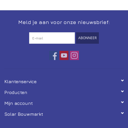
Installatie
Meld je aan voor onze nieuwsbrief:
Gereedschap
ABONNEER
Extra's
Tips van de Expert
0% BTW tarief
Klantenservice
Servicecontract
Producten
Mijn account
Solar Bouwmarkt