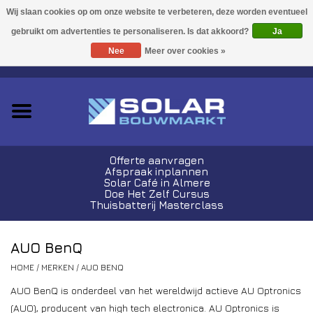
Acties!
Ja
Nee
Meer over cookies »
0 Artikelen - €0,00
Zonnepanelen
Plug-In Sets
Omvormers
Offerte aanvragen
Afspraak inplannen
Thuisbatterijen
Solar Café in Almere
Doe Het Zelf Cursus
Thuisbatterij Masterclass
Montagemateriaal
AUO BenQ
Kabels en Stekkers
HOME
/
MERKEN
/
AUO BENQ
AUO BenQ is onderdeel van het wereldwijd actieve AU Optronics
Laadpalen
(AUO), producent van high tech electronica. AU Optronics is