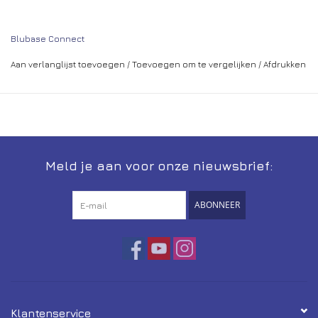
Datasheet en 6-staps gebruiksaanwijzing Blubase Connect
Certificaat Blubase
Blubase Connect
GarantieCertificaat Blubase
Aan verlanglijst toevoegen
/
Toevoegen om te vergelijken
/
Afdrukken
Meld je aan voor onze nieuwsbrief:
ABONNEER
Klantenservice