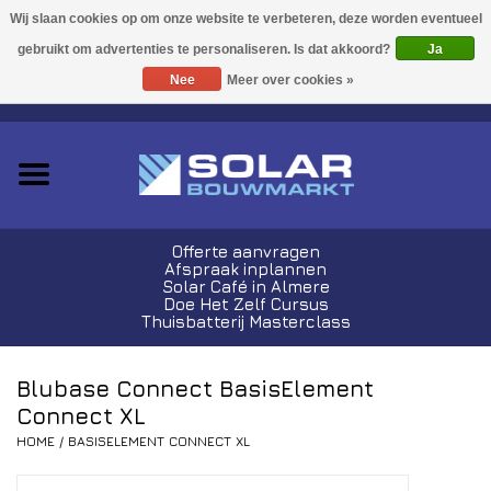
Acties!
Ja
Nee
Meer over cookies »
0 Artikelen - €0,00
Zonnepanelen
Plug-In Sets
Omvormers
Offerte aanvragen
Afspraak inplannen
Thuisbatterijen
Solar Café in Almere
Doe Het Zelf Cursus
Thuisbatterij Masterclass
Montagemateriaal
Blubase Connect BasisElement
Kabels en Stekkers
Connect XL
HOME
/
BASISELEMENT CONNECT XL
Laadpalen