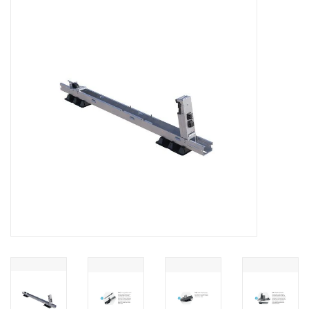
Installatie
Gereedschap
Extra's
Tips van de Expert
0% BTW tarief
Servicecontract