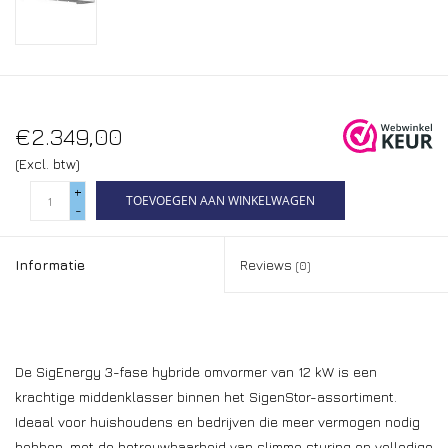
€2.349,00
(Excl. btw)
+
TOEVOEGEN AAN WINKELWAGEN
-
Informatie
Reviews
(0)
De SigEnergy 3-fase hybride omvormer van 12 kW is een
krachtige middenklasser binnen het SigenStor-assortiment.
Ideaal voor huishoudens en bedrijven die meer vermogen nodig
hebben, met de betrouwbaarheid van slimme sturing en volledige