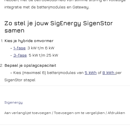
integratie met de batterijmodules en Gateway..
Zo stel je jouw SigEnergy SigenStor
samen
Kies je hybride omvormer
-
1-fase
: 3 kW t/m 6 kW
-
3-fase
: 5 kW t/m 25 kW
Bepaal je opslagcapaciteit
-
Kies (maximaal 6) batterijmodules van
5 kWh
of
8 kWh
per
SigenStor stapel
- Meerdere SigenStor-stapels zijn met elkaar te koppelen,
dus meer dan 48 kWh opslag is geen probleem
Sigenergy
Kies je montage
-
Vloerstandaard
voor plaatsing op de vloer
Aan verlanglijst toevoegen
/
Toevoegen om te vergelijken
/
Afdrukken
-
Muurbeugel
voor wandmontage (houd rekening met het
totale gewicht)