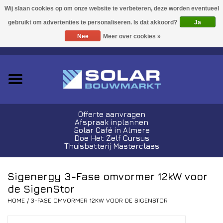
Acties!
Ja
Nee
Meer over cookies »
0 Artikelen - €0,00
Zonnepanelen
Plug-In Sets
Omvormers
Offerte aanvragen
Afspraak inplannen
Thuisbatterijen
Solar Café in Almere
Doe Het Zelf Cursus
Thuisbatterij Masterclass
Montagemateriaal
Sigenergy 3-Fase omvormer 12kW voor
Kabels en Stekkers
de SigenStor
HOME
/
3-FASE OMVORMER 12KW VOOR DE SIGENSTOR
Laadpalen