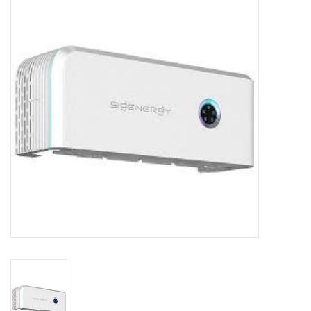
Installatie
Gereedschap
Extra's
Tips van de Expert
0% BTW tarief
Servicecontract