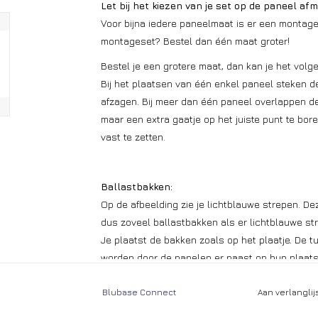
Let bij het kiezen van je set op de paneel afm
Voor bijna iedere paneelmaat is er een montages
montageset? Bestel dan één maat groter!
Bestel je een grotere maat, dan kan je het vol
Bij het plaatsen van één enkel paneel steken de
afzagen. Bij meer dan één paneel overlappen d
maar een extra gaatje op het juiste punt te bo
vast te zetten.
Ballastbakken:
Op de afbeelding zie je lichtblauwe strepen. Dez
dus zoveel ballastbakken als er lichtblauwe st
Je plaatst de bakken zoals op het plaatje. De 
worden door de panelen er naast op hun plaats
schroeven op de profielen maar in de praktijk is 
Blubase Connect
Aan verlangli
Gewicht:
Het getal in de afbeelding staat voor het aant