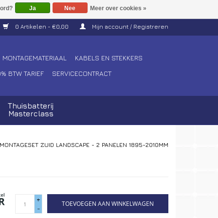
Ja
Nee
Meer over cookies »
0 Artikelen - €0,00
Mijn account / Registreren
MONTAGEMATERIAAL
KABELS EN STEKKERS
0% BTW TARIEF
SERVICECONTRACT
Thuisbatterij
Masterclass
MONTAGESET ZUID LANDSCAPE - 2 PANELEN 1895-2010MM
+
TOEVOEGEN AAN WINKELWAGEN
-