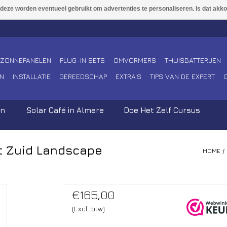
ZONNEPANELEN
PLUG-IN SETS
OMVORMERS
THUISBATTERIJEN
N
INSTALLATIE
GEREEDSCHAP
EXTRA'S
TIPS VAN DE EXPERT
en
Solar Café in Almere
Doe Het Zelf Cursus
t Zuid Landscape
HOME
/
€165,00
(Excl. btw)