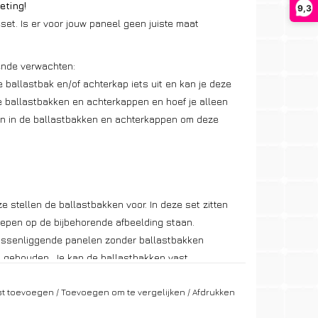
eting!
9,3
et. Is er voor jouw paneel geen juiste maat
gende verwachten:
 ballastbak en/of achterkap iets uit en kan je deze
e ballastbakken en achterkappen en hoef je alleen
ren in de ballastbakken en achterkappen om deze
e stellen de ballastbakken voor. In deze set zitten
repen op de bijbehorende afbeelding staan.
tussenliggende panelen zonder ballastbakken
 gehouden. Je kan de ballastbakken vast
dit niet nodig.
jst toevoegen
/
Toevoegen om te vergelijken
/
Afdrukken
al kilogrammen gewicht dat er in de bakken moet