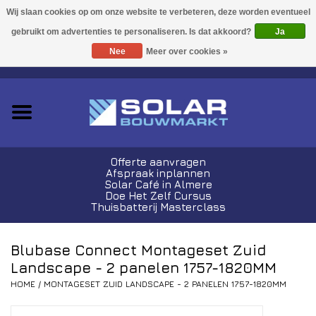
Acties!
Ja
Nee
Meer over cookies »
0 Artikelen - €0,00
Zonnepanelen
Plug-In Sets
Omvormers
Offerte aanvragen
Afspraak inplannen
Thuisbatterijen
Solar Café in Almere
Doe Het Zelf Cursus
Thuisbatterij Masterclass
Montagemateriaal
Blubase Connect Montageset Zuid
Kabels en Stekkers
Landscape - 2 panelen 1757-1820MM
HOME
/
MONTAGESET ZUID LANDSCAPE - 2 PANELEN 1757-1820MM
Laadpalen