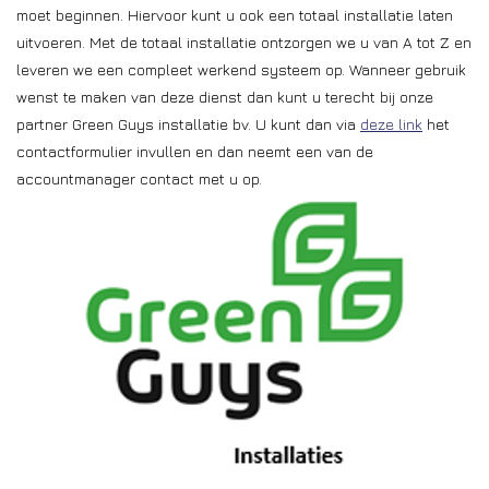
moet beginnen. Hiervoor kunt u ook een totaal installatie laten
Installatie
uitvoeren. Met de totaal installatie ontzorgen we u van A tot Z en
leveren we een compleet werkend systeem op. Wanneer gebruik
Gereedschap
wenst te maken van deze dienst dan kunt u terecht bij onze
partner Green Guys installatie bv. U kunt dan via
deze link
het
contactformulier invullen en dan neemt een van de
Extra's
accountmanager contact met u op.
Tips van de Expert
0% BTW tarief
Servicecontract