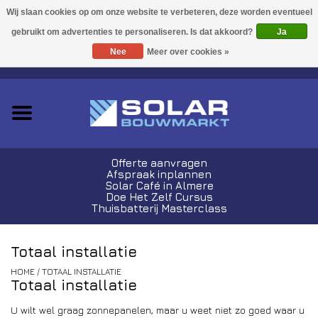
Acties!
Ja
Nee
Meer over cookies »
0 Artikelen - €0,00
Zonnepanelen
Plug-In Sets
Omvormers
Offerte aanvragen
Afspraak inplannen
Thuisbatterijen
Solar Café in Almere
Doe Het Zelf Cursus
Thuisbatterij Masterclass
Montagemateriaal
Totaal installatie
Kabels en Stekkers
HOME
/
TOTAAL INSTALLATIE
Totaal installatie
Laadpalen
U wilt wel graag zonnepanelen, maar u weet niet zo goed waar u